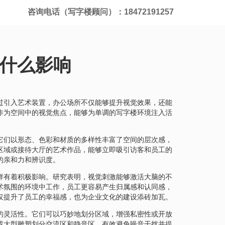
咨询电话（写字楼顾问）：18472191257
什么影响
过引入艺术装置，办公场所不仅能够提升视觉效果，还能
作为空间中的视觉焦点，能够为单调的写字楼环境注入活
它们以形态、色彩和材质的多样性丰富了空间的层次感，
区域或接待大厅的艺术作品，能够立即吸引访客和员工的
的亲和力和辨识度。
样有着积极影响。研究表明，视觉刺激能够激活大脑的不
术氛围的环境中工作，员工更容易产生归属感和认同感，
仅提升了员工的幸福感，也为企业文化的建设添砖加瓦。
的灵活性。它们可以巧妙地划分区域，增强私密性或开放
或大型雕塑划分交流区和静音区，有效避免噪音干扰并提