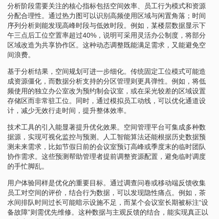
分析阶段需要关注的核心指标包括空间效率、员工行为模式和资源
分配合理性。通过热力图可以识别高频使用区域与闲置角落；时间
序列分析则能发现高峰时段与低效时段。例如，某楼层数据显示下
午三点后工位空置率超过40%，说明可采用灵活办公制度，将部分
区域改造为共享协作区。这种动态调整既能满足需求，又能避免空
间浪费。
基于分析结果，空间规划可进一步细化。传统固定工位模式可能造
成资源僵化，而数据分析支持的分区管理则更具弹性。例如，将低
频使用的独立办公室改为预约制会议室，或在采光较差的区域设置
存储区而非常驻工位。同时，通过模拟员工动线，可以优化通道设
计，减少无效行走时间，提升整体效率。
技术工具的引入能显著提升优化效果。空间管理平台可集成多种数
据源，实现可视化监控与预测。人工智能算法还能根据历史数据预
测未来需求，比如节假日前的会议室预订高峰或季度末的临时团队
协作需求。这些预测帮助管理者提前调整资源配置，避免临时调度
的手忙脚乱。
用户体验同样是优化的重要目标。通过调查问卷或移动端反馈收集
员工对空间的评价，结合行为数据，可以发现隐性痛点。例如，茶
水间排队时间过长可能暗示设施不足，而某个会议室长期被标注“设
备故障”则需优先维修。这种数据与主观反馈的结合，能实现真正以