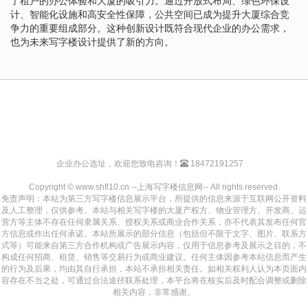
了租户的办公体验和大厦的吸引力。通过开放式布局、绿色环保设
计、智能化设施和高安全性保障，公共空间已成为提升大厦综合竞
争力的重要组成部分。这种创新设计既符合现代企业的办公需求，
也为未来写字楼设计提供了新的方向。
企业办公选址，欢迎您致电咨询！
18472191257
Copyright © www.shfl10.cn --上海写字楼信息网-- All rights reserved.
免责声明：本站为第三方写字楼信息展示平台，所提供的信息来源于互联网公开资料
及人工整理，仅供参考。本站与相关写字楼的大厦产权方、物业管理方、开发商、运
营方等主体不存在任何隶属关系、授权关系或商业合作关系，亦不代表其发布任何官
方信息或作出任何承诺。本站所展示的部分信息（包括但不限于文字、图片、联系方
式等）可能来自第三方合作机构或广告展示内容，仅用于信息参考及展示之目的，不
构成任何招商、租赁、销售等交易行为或商业建议。任何主体因参考本站信息而产生
的行为及后果，均由其自行承担，本站不承担相关责任。如相关权利人认为本页面内
容存在不当之处，可通过合法途径联系处理，本平台将在核实后及时配合调整或删除
相关内容，非常感谢。